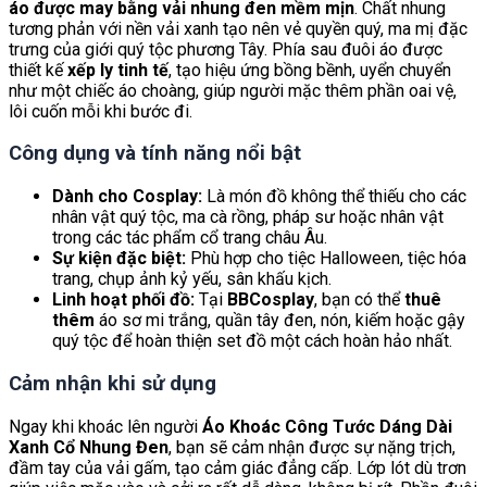
áo được may bằng vải nhung đen mềm mịn
. Chất nhung
tương phản với nền vải xanh tạo nên vẻ quyền quý, ma mị đặc
trưng của giới quý tộc phương Tây. Phía sau đuôi áo được
thiết kế
xếp ly tinh tế
, tạo hiệu ứng bồng bềnh, uyển chuyển
như một chiếc áo choàng, giúp người mặc thêm phần oai vệ,
lôi cuốn mỗi khi bước đi.
Công dụng và tính năng nổi bật
Dành cho Cosplay:
Là món đồ không thể thiếu cho các
nhân vật quý tộc, ma cà rồng, pháp sư hoặc nhân vật
trong các tác phẩm cổ trang châu Âu.
Sự kiện đặc biệt:
Phù hợp cho tiệc Halloween, tiệc hóa
trang, chụp ảnh kỷ yếu, sân khấu kịch.
Linh hoạt phối đồ:
Tại
BBCosplay
, bạn có thể
thuê
thêm
áo sơ mi trắng, quần tây đen, nón, kiếm hoặc gậy
quý tộc để hoàn thiện set đồ một cách hoàn hảo nhất.
Cảm nhận khi sử dụng
Ngay khi khoác lên người
Áo Khoác Công Tước Dáng Dài
Xanh Cổ Nhung Đen
, bạn sẽ cảm nhận được sự nặng trịch,
đầm tay của vải gấm, tạo cảm giác đẳng cấp. Lớp lót dù trơn