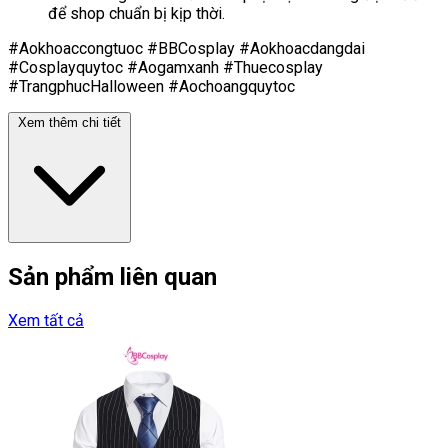
để shop chuẩn bị kịp thời.
#Aokhoaccongtuoc #BBCosplay #Aokhoacdangdai
#Cosplayquytoc #Aogamxanh #Thuecosplay
#TrangphucHalloween #Aochoangquytoc
Xem thêm chi tiết
Sản phẩm liên quan
Xem tất cả