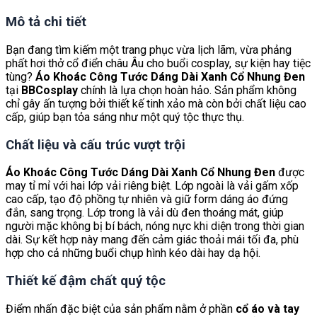
Mô tả chi tiết
Bạn đang tìm kiếm một trang phục vừa lịch lãm, vừa phảng
phất hơi thở cổ điển châu Âu cho buổi cosplay, sự kiện hay tiệc
tùng?
Áo Khoác Công Tước Dáng Dài Xanh Cổ Nhung Đen
tại
BBCosplay
chính là lựa chọn hoàn hảo. Sản phẩm không
chỉ gây ấn tượng bởi thiết kế tinh xảo mà còn bởi chất liệu cao
cấp, giúp bạn tỏa sáng như một quý tộc thực thụ.
Chất liệu và cấu trúc vượt trội
Áo Khoác Công Tước Dáng Dài Xanh Cổ Nhung Đen
được
may tỉ mỉ với hai lớp vải riêng biệt. Lớp ngoài là vải gấm xốp
cao cấp, tạo độ phồng tự nhiên và giữ form dáng áo đứng
đắn, sang trọng. Lớp trong là vải dù đen thoáng mát, giúp
người mặc không bị bí bách, nóng nực khi diện trong thời gian
dài. Sự kết hợp này mang đến cảm giác thoải mái tối đa, phù
hợp cho cả những buổi chụp hình kéo dài hay dạ hội.
Thiết kế đậm chất quý tộc
Điểm nhấn đặc biệt của sản phẩm nằm ở phần
cổ áo và tay