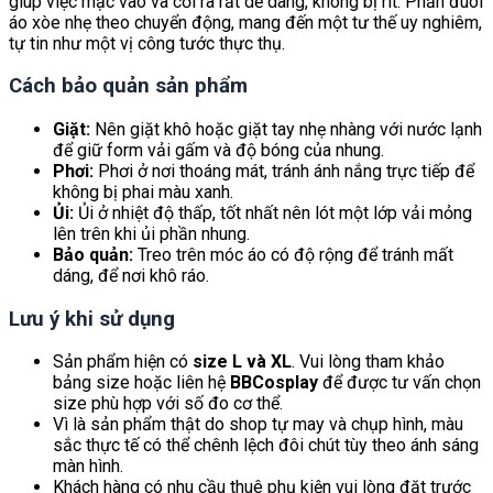
giúp việc mặc vào và cởi ra rất dễ dàng, không bị rít. Phần đuôi
áo xòe nhẹ theo chuyển động, mang đến một tư thế uy nghiêm,
tự tin như một vị công tước thực thụ.
Cách bảo quản sản phẩm
Giặt:
Nên giặt khô hoặc giặt tay nhẹ nhàng với nước lạnh
để giữ form vải gấm và độ bóng của nhung.
Phơi:
Phơi ở nơi thoáng mát, tránh ánh nắng trực tiếp để
không bị phai màu xanh.
Ủi:
Ủi ở nhiệt độ thấp, tốt nhất nên lót một lớp vải mỏng
lên trên khi ủi phần nhung.
Bảo quản:
Treo trên móc áo có độ rộng để tránh mất
dáng, để nơi khô ráo.
Lưu ý khi sử dụng
Sản phẩm hiện có
size L và XL
. Vui lòng tham khảo
bảng size hoặc liên hệ
BBCosplay
để được tư vấn chọn
size phù hợp với số đo cơ thể.
Vì là sản phẩm thật do shop tự may và chụp hình, màu
sắc thực tế có thể chênh lệch đôi chút tùy theo ánh sáng
màn hình.
Khách hàng có nhu cầu thuê phụ kiện vui lòng đặt trước