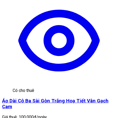
Có cho thuê
Áo Dài Cô Ba Sài Gòn Trắng Hoạ Tiết Vân Gạch
Cam
Giá thuê:
100.000đ/ngày