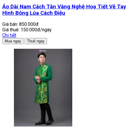
Áo Dài Nam Cách Tân Vàng Nghệ Hoạ Tiết Vẽ Tay
Hình Bông Lúa Cách Điệu
Giá bán:
850.000đ
Giá thuê:
150.000đ/ngày
Chi tiết
Mua ngay
Thuê ngay