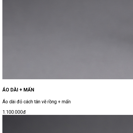
ÁO DÀI + MẤN
Áo dài đỏ cách tân vẽ rồng + mấn
1.100.000đ