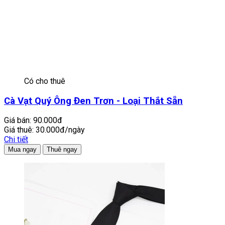
Có cho thuê
Cà Vạt Quý Ông Đen Trơn - Loại Thắt Sẵn
Giá bán:
90.000đ
Giá thuê:
30.000đ/ngày
Chi tiết
Mua ngay
Thuê ngay